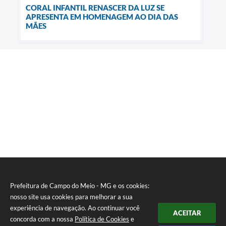
CORAL INFANTIL RENASCER DA LUZ SE
APRESENTA EM HOMENAGEM AO DIA DAS
MÃES
Prefeitura de Campo do Meio - MG e os cookies:
nosso site usa cookies para melhorar a sua
experiência de navegação. Ao continuar você
ACEITAR
concorda com a nossa
Política de Cookies
e