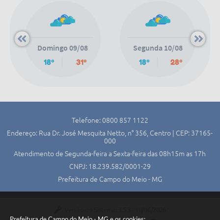
Segunda 10/08
Terça 11/08
18º
28º
14º
27º
Telefone: 0800 857 1122
Endereço: Rua Dr. José Mesquita Netto, n° 356, Centro | CEP: 37165-
000
Atendimento de Segunda-feira a Sexta-feira das 08h15m as 17h
CNPJ: 18.239.582/0001-29
Prefeitura de Campo do Meio - MG
Versão do Sistema:
3.5.3 - 19/06/2026
Prefeitura de Campo do Meio - MG e os cookies: