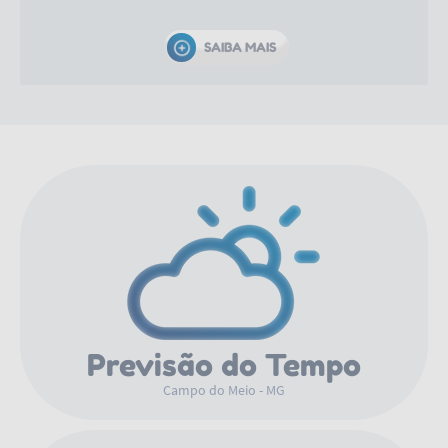
Grande aumentaram seu volume e seus afluentes
espalharam-se nas baixadas, o que deu ao município
SAIBA MAIS
um imenso lago, cinco vezes maior do que a lagoa da
Pampulha, em Belo Horizonte. Campo do Meio tem
como atrativos turísticos o porto lacustre e o lago de
Furnas. Dentre as festas realizadas no município, a da
padroeira, Nossa Senhora Aparecida, festa do Padre
Chico dentre outras.
Previsão do Tempo
Campo do Meio - MG