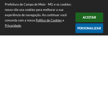
Prefeitura de Campo do Meio - MG e os cookies:
nosso site usa cookies para melhorar a sua
experiência de navegação. Ao continuar você
ACEITAR
concorda com a nossa
Política de Cookies
e
Privacidade
.
PERSONALIZAR
Telefone: 0800 857 1122
Endereço: Rua Dr. José Mesquita Netto, n° 356, Centro | CEP: 37165-
000
Atendimento de Segunda-feira a Sexta-feira das 08h15m as 17h
CNPJ: 18.239.582/0001-29
Prefeitura de Campo do Meio - MG
Versão do Sistema:
3.5.3 - 19/06/2026
Portal atualizado em:
07/08/2026 15:07
Dados Abertos