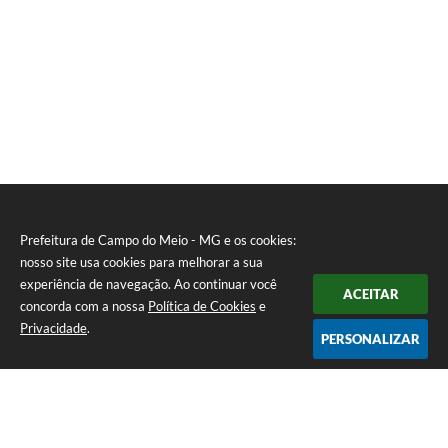
Prefeitura de Campo do Meio - MG e os cookies:
nosso site usa cookies para melhorar a sua
experiência de navegação. Ao continuar você
ACEITAR
concorda com a nossa
Política de Cookies
e
Privacidade
.
PERSONALIZAR
Telefone: 0800 857 1122
Endereço: Rua Dr. José Mesquita Netto, n° 356, Centro | CEP: 37165-