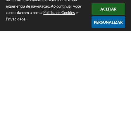
experiência de navegação. Ao continuar você
ACEITAR
concorda com a nossa
Política de Cookies
e
Privacidade
.
PERSONALIZAR
Telefone: 0800 857 1122
Endereço: Rua Dr. José Mesquita Netto, n° 356, Centro | CEP: 37165-
000
Atendimento de Segunda-feira a Sexta-feira das 08h15m as 17h
CNPJ: 18.239.582/0001-29
Prefeitura de Campo do Meio - MG
Versão do Sistema:
3.5.3 - 19/06/2026
Portal atualizado em:
07/08/2026 15:07
Dados Abertos
Copyright Instar - 2006-2026. Todos os direitos reservados -
Instar Tecnologia