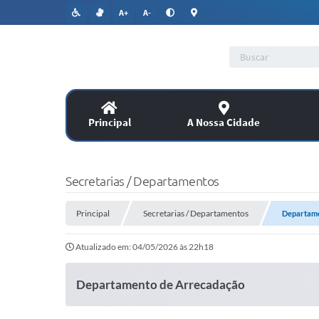
A+
A-
Principal
A Nossa Cidade
Lic
SERVIÇOS
Secretarias / Departamentos
Co
Principal
Assitência Social
Secretarias / Departamentos
Departame
Atualizado em: 04/05/2026 às 22h18
PUBLICAÇÕES OFICIAIS
Departamento de Arrecadação
Legislação