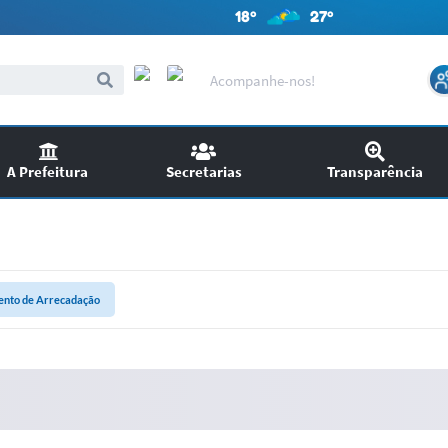
18º
27º
Acompanhe-nos!
A Prefeitura
Secretarias
Transparência
itações
Audiências Públicas
ncursos
EDITAIS
nto de Arrecadação
SIC
Chamamento Público
Ouvidoria
Licitações