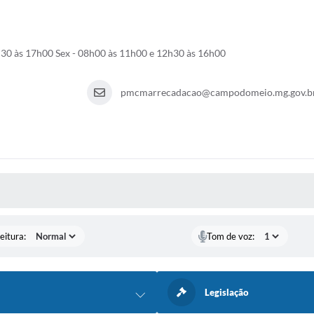
municados Oficiais
Concursos e Processos Sele
h30 às 17h00 Sex - 08h00 às 11h00 e 12h30 às 16h00
pmcmarrecadacao@campodomeio.mg.gov.b
 MÍDIAS
eitura:
Tom de voz:
Legislação