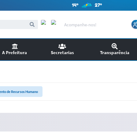
14º
27º
Acompanhe-nos!
A Prefeitura
Secretarias
Transparência
itações
Audiências Públicas
ncursos
EDITAIS
nto de Recursos Humano
SIC
Chamamento Público
Ouvidoria
Licitações