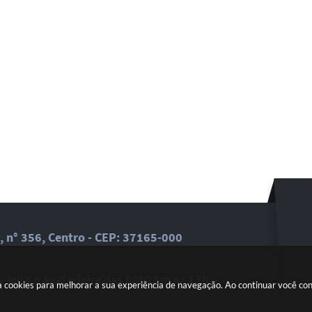
, n° 356, Centro - CEP: 37165-000
feira a Sexta-feira das 08h15m as 17h
a cookies para melhorar a sua experiência de navegação. Ao continuar você c