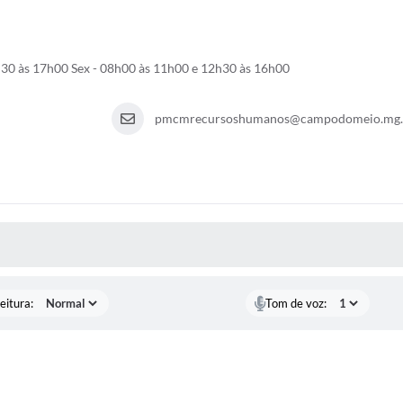
municados Oficiais
Concursos e Processos Sele
h30 às 17h00 Sex - 08h00 às 11h00 e 12h30 às 16h00
pmcmrecursoshumanos@campodomeio.mg.g
 MÍDIAS
eitura:
Tom de voz: