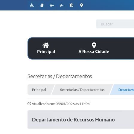
A+
A-
Principal
A Nossa Cidade
Lic
SERVIÇOS
Secretarias / Departamentos
Co
Principal
Assitência Social
Secretarias / Departamentos
Departame
Atualizado em: 05/05/2026 às 11h04
PUBLICAÇÕES OFICIAIS
Departamento de Recursos Humano
Legislação