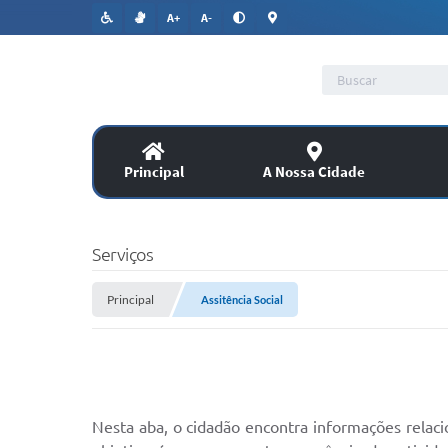
A+
A-
Principal
A Nossa Cidade
Lic
SERVIÇOS
Serviços
Co
Principal
Assitência Social
Assitência Social
PUBLICAÇÕES OFICIAIS
Legislação
Nesta aba, o cidadão encontra informações relacio