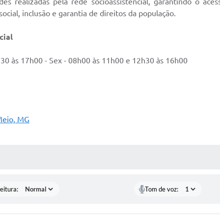
des realizadas pela rede socioassistencial, garantindo o ace
municados Oficiais
Concursos e Processos Sele
social, inclusão e garantia de direitos da população.
cial
30 às 17h00 - Sex - 08h00 às 11h00 e 12h30 às 16h00
 Meio, MG
 MÍDIAS
eitura:
Tom de voz: