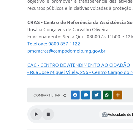
objetivo é promover a transparência das ativida
Co
recursos públicos e iniciativas voltadas à proteção 
CRAS - Centro de Referência da Assistência So
Rosália Gonçalves de Carvalho Oliveira
Funcionamento: Seg a Qui - 08h00 às 11h00 e 12h
Telefone: 0800 857 1122
pmcmcras@campodomeio.mg.gov.br
CAC - CENTRO DE ATENDIMENTO AO CIDADÃO
- Rua José Miguel Vilela, 256 - Centro Campo do
COMPARTILHAR
FACEBOOK
MESSENGER
TWITTER
WHATSAPP
OUTRAS
Velocidade de l