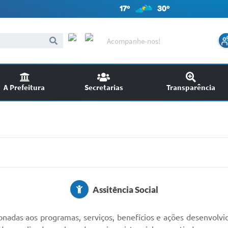
17º
30º
Acompanhe-nos!
A Prefeitura
Secretarias
Transparência
itações
Audiências Públicas
ncursos
EDITAIS
SIC
Chamamento Público
Assitência Social
Ouvidoria
Licitações
nadas aos programas, serviços, benefícios e ações desenvolvido