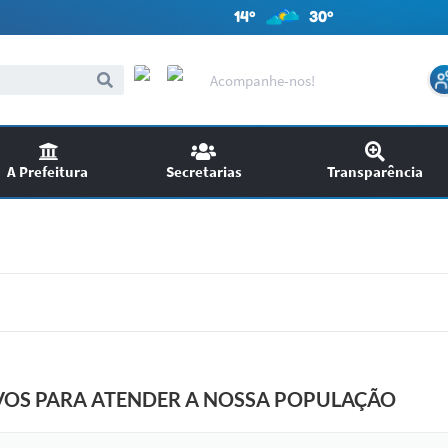
14º
30º
Acompanhe-nos!
A Prefeitura
Secretarias
Transparência
itações
Audiências Públicas
ncursos
EDITAIS
SIC
Chamamento Público
VOS PARA ATENDER A NOSSA POPULAÇÃO
Ouvidoria
Licitações