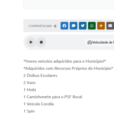
COMPARTILHAR
FACEBOOK
MESSENGER
TWITTER
WHATSAPP
OUTRAS
Velocidade de l
*Novos veículos adquiridos para o Município!*
*Adquiridos com Recursos Próprios do Município*
2 Ônibus Escolares
2 Vans
1 Mobi
1 Caminhonete para o PSF Rural
1 Veículo Corolla
1 Spin