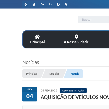
A+
A-
Principal
A Nossa Cidade
Lic
SERVIÇOS
Notícias
Co
Assitência Social
Principal
Notícias
Notícia
PUBLICAÇÕES OFICIAIS
FEV
04 FEV 2025
ADMINISTRAÇÃO
04
AQUISIÇÃO DE VEÍCULOS NO
Legislação