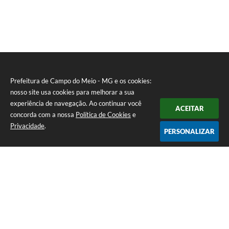
Prefeitura de Campo do Meio - MG e os cookies:
nosso site usa cookies para melhorar a sua
experiência de navegação. Ao continuar você
ACEITAR
concorda com a nossa
Política de Cookies
e
Privacidade
.
PERSONALIZAR
Telefone: 0800 857 1122
Endereço: Rua Dr. José Mesquita Netto, n° 356, Centro | CEP: 37165-
000
Atendimento de Segunda-feira a Sexta-feira das 08h15m as 17h
CNPJ: 18.239.582/0001-29