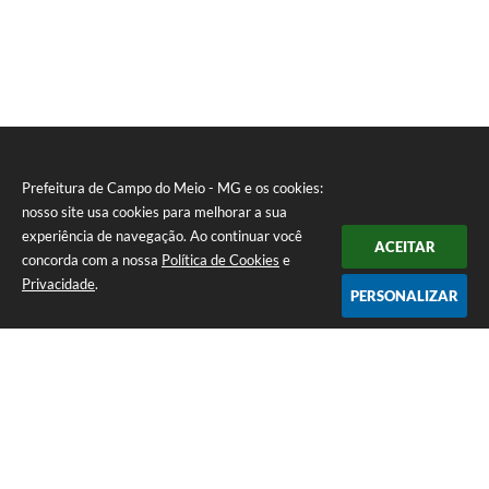
Prefeitura de Campo do Meio - MG e os cookies:
nosso site usa cookies para melhorar a sua
experiência de navegação. Ao continuar você
ACEITAR
concorda com a nossa
Política de Cookies
e
Privacidade
.
PERSONALIZAR
Telefone: 0800 857 1122
Endereço: Rua Dr. José Mesquita Netto, n° 356, Centro | CEP: 37165-
000
Atendimento de Segunda-feira a Sexta-feira das 08h15m as 17h
CNPJ: 18.239.582/0001-29