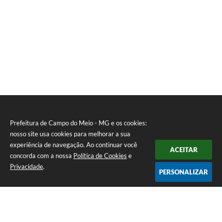
Prefeitura de Campo do Meio - MG e os cookies:
nosso site usa cookies para melhorar a sua
experiência de navegação. Ao continuar você
ACEITAR
concorda com a nossa
Política de Cookies
e
Privacidade
.
PERSONALIZAR
Telefone: 0800 857 1122
Endereço: Rua Dr. José Mesquita Netto, n° 356, Centro | CEP: 37165-