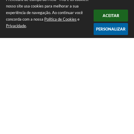
nosso site usa cookies para melhorar a sua
experiência de navegação. Ao continuar você
ACEITAR
concorda com a nossa
Política de Cookies
e
Privacidade
.
PERSONALIZAR
Telefone: 0800 857 1122
Endereço: Rua Dr. José Mesquita Netto, n° 356, Centro | CEP: 37165-
000
Atendimento de Segunda-feira a Sexta-feira das 08h15m as 17h
CNPJ: 18.239.582/0001-29
Prefeitura de Campo do Meio - MG
Versão do Sistema:
3.5.3 - 19/06/2026
Portal atualizado em:
07/08/2026 15:07
Dados Abertos
Copyright Instar - 2006-2026. Todos os direitos reservados -