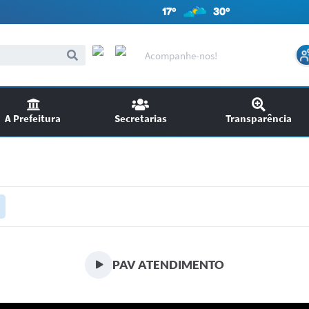
17º
30º
Acompanhe-nos!
A Prefeitura
Secretarias
Transparência
itações
Audiências Públicas
ncursos
EDITAIS
SIC
Chamamento Público
PAV ATENDIMENTO
Ouvidoria
Licitações