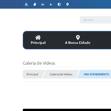
A+
A-
Principal
A Nossa Cidade
Lic
SERVIÇOS
Galeria de Vídeos
Co
Principal
Assitência Social
Galeria de Vídeos
PAV ATENDIMENTO
PUBLICAÇÕES OFICIAIS
Legislação