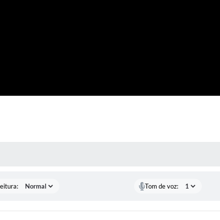
 MÍDIAS
eitura:
Tom de voz: