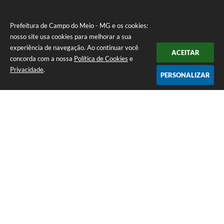
Prefeitura de Campo do Meio - MG e os cookies:
nosso site usa cookies para melhorar a sua
experiência de navegação. Ao continuar você
ACEITAR
concorda com a nossa
Política de Cookies
e
Privacidade
.
PERSONALIZAR
Telefone: 0800 857 1122
Endereço: Rua Dr. José Mesquita Netto, n° 356, Centro | CEP: 37165-
000
Atendimento de Segunda-feira a Sexta-feira das 08h15m as 17h
CNPJ: 18.239.582/0001-29
Prefeitura de Campo do Meio - MG
Versão do Sistema:
3.5.3 - 19/06/2026
Portal atualizado em:
06/08/2026 16:28
Dados Abertos