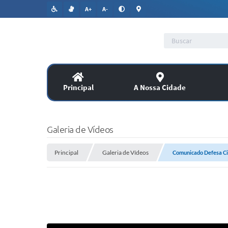
A+
A-
Principal
A Nossa Cidade
Lic
SERVIÇOS
Galeria de Vídeos
Co
Principal
Assitência Social
Galeria de Vídeos
Comunicado Defesa Ci
PUBLICAÇÕES OFICIAIS
Legislação