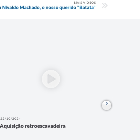
MAIS VÍDEOS
Nivaldo Machado, o nosso querido "Batata"
22/10/2024
16/01/202
Aquisição retroescavadeira
PRONU