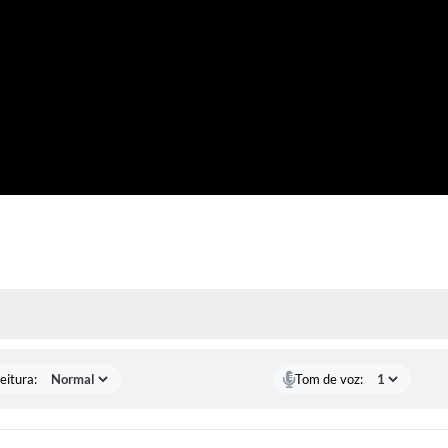
 MÍDIAS
eitura:
Tom de voz: