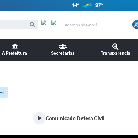
14º
27º
Acompanhe-nos!
A Prefeitura
Secretarias
Transparência
itações
Audiências Públicas
ncursos
EDITAIS
vil
SIC
Chamamento Público
Comunicado Defesa Civil
Ouvidoria
Licitações