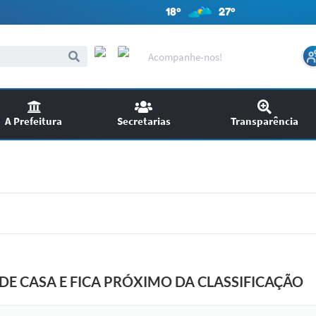
18º
27º
Acompanhe-nos!
A Prefeitura
Secretarias
Transparência
itações
Audiências Públicas
ncursos
EDITAIS
SIC
Chamamento Público
DE CASA E FICA PRÓXIMO DA CLASSIFICAÇÃO
Ouvidoria
Licitações