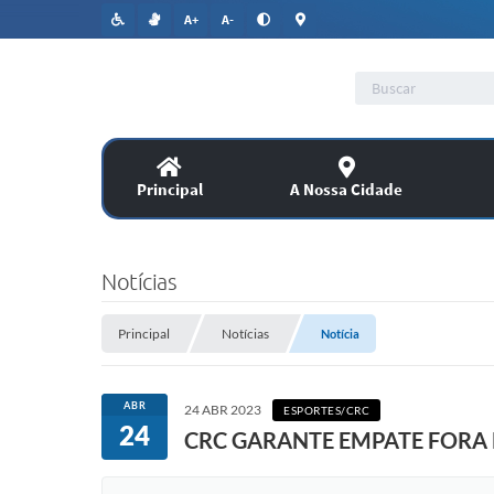
A+
A-
Principal
A Nossa Cidade
Lic
SERVIÇOS
Notícias
Co
Assitência Social
Principal
Notícias
Notícia
PUBLICAÇÕES OFICIAIS
ABR
24 ABR 2023
ESPORTES/CRC
24
CRC GARANTE EMPATE FORA 
Legislação