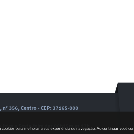
, n° 356, Centro - CEP: 37165-000
feira a Sexta-feira das 08h15m as 17h
a cookies para melhorar a sua experiência de navegação. Ao continuar você c