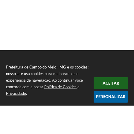
Prefeitura de Campo do Meio - MG e os cookies:
nosso site usa cookies para melhorar a sua
experiência de navegação. Ao continuar você
ACEITAR
concorda com a nossa
Política de Cookies
e
Privacidade
.
PERSONALIZAR
Telefone: 0800 857 1122
Endereço: Rua Dr. José Mesquita Netto, n° 356, Centro | CEP: 37165-
000