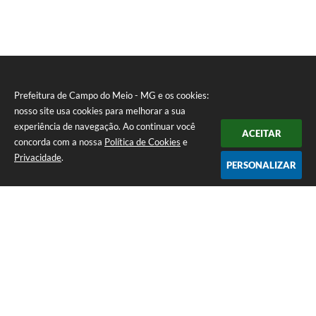
Prefeitura de Campo do Meio - MG e os cookies:
nosso site usa cookies para melhorar a sua
experiência de navegação. Ao continuar você
ACEITAR
concorda com a nossa
Política de Cookies
e
Privacidade
.
PERSONALIZAR
Telefone: 0800 857 1122
Endereço: Rua Dr. José Mesquita Netto, n° 356, Centro | CEP: 37165-
000
Atendimento de Segunda-feira a Sexta-feira das 08h15m as 17h
CNPJ: 18.239.582/0001-29
Prefeitura de Campo do Meio - MG