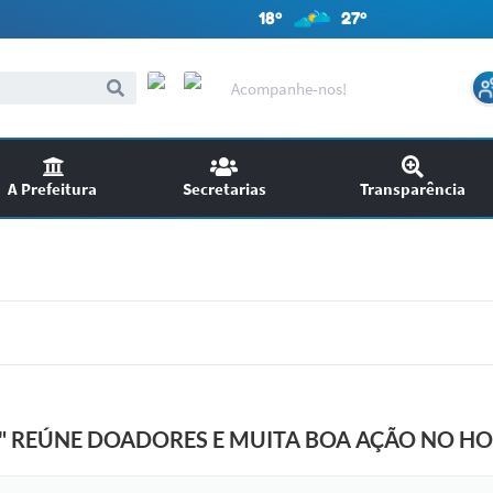
18º
27º
Acompanhe-nos!
A Prefeitura
Secretarias
Transparência
itações
Audiências Públicas
ncursos
EDITAIS
SIC
Chamamento Público
" REÚNE DOADORES E MUITA BOA AÇÃO NO HO
Ouvidoria
Licitações