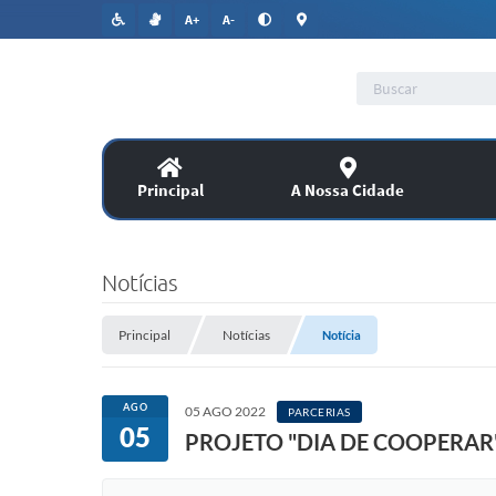
A+
A-
Principal
A Nossa Cidade
Lic
SERVIÇOS
Notícias
Co
Assitência Social
Principal
Notícias
Notícia
PUBLICAÇÕES OFICIAIS
AGO
05 AGO 2022
PARCERIAS
05
PROJETO "DIA DE COOPERAR
Legislação