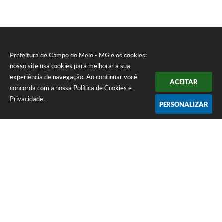
Prefeitura de Campo do Meio - MG e os cookies:
nosso site usa cookies para melhorar a sua
experiência de navegação. Ao continuar você
ACEITAR
concorda com a nossa
Política de Cookies
e
Privacidade
.
PERSONALIZAR
Telefone: 0800 857 1122
Endereço: Rua Dr. José Mesquita Netto, n° 356, Centro | CEP: 37165-
000
Atendimento de Segunda-feira a Sexta-feira das 08h15m as 17h
CNPJ: 18.239.582/0001-29
Prefeitura de Campo do Meio - MG