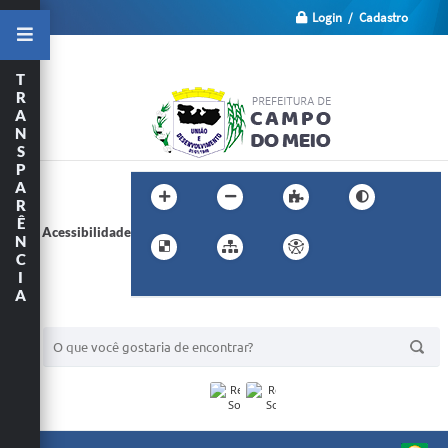
Login / Cadastro
T
R
A
N
S
P
A
R
Ê
Acessibilidade
N
C
I
A
BUSCA DO SITE: