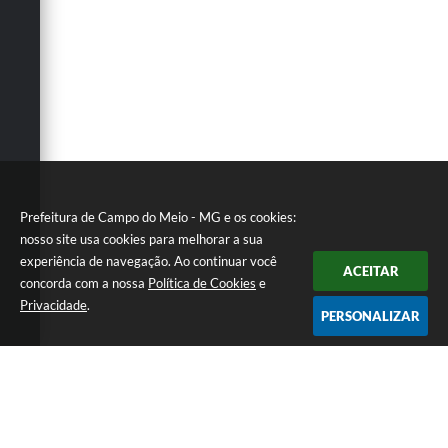
Prefeitura de Campo do Meio - MG e os cookies:
nosso site usa cookies para melhorar a sua
experiência de navegação. Ao continuar você
ACEITAR
concorda com a nossa
Política de Cookies
e
Privacidade
.
PERSONALIZAR
Telefone: 0800 857 1122
Endereço: Rua Dr. José Mesquita Netto, n° 356, Centro | CEP:
37165-000