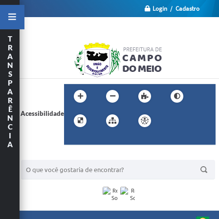
Login / Cadastro
T
R
A
N
S
P
A
R
Ê
Acessibilidade
N
C
I
A
BUSCA DO SITE: