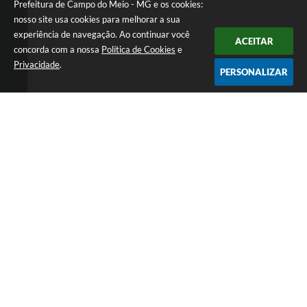
Prefeitura de Campo do Meio - MG e os cookies:
nosso site usa cookies para melhorar a sua
experiência de navegação. Ao continuar você
ACEITAR
concorda com a nossa
Política de Cookies
e
Privacidade
.
PERSONALIZAR
Telefone: 0800 857 1122
Endereço: Rua Dr. José Mesquita Netto, n° 356, Centro | CEP:
37165-000
Atendimento de Segunda-feira a Sexta-feira das 08h15m as 17h
CNPJ: 18.239.582/0001-29
Prefeitura de Campo do Meio - MG
Versão do Sistema:
3.5.3 - 19/06/2026
Portal atualizado em:
06/08/2026 16:28
Dados Abertos