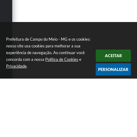
Prefeitura de Campo do Meio - MG e os cookies:
nosso site usa cookies para melhorar a sua
experiência de navegação. Ao continuar você
ACEITAR
concorda com a nossa
Política de Cookies
e
Privacidade
.
PERSONALIZAR
Telefone: 0800 857 1122
Endereço: Rua Dr. José Mesquita Netto, n° 356, Centro | CEP:
37165-000
Atendimento de Segunda-feira a Sexta-feira das 08h15m as 17h
CNPJ: 18.239.582/0001-29
Prefeitura de Campo do Meio - MG