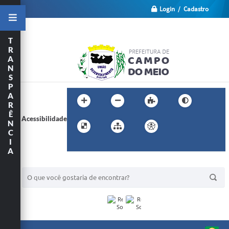
Login / Cadastro
T
R
A
N
S
P
A
R
Ê
Acessibilidade
N
C
I
A
BUSCA DO SITE: