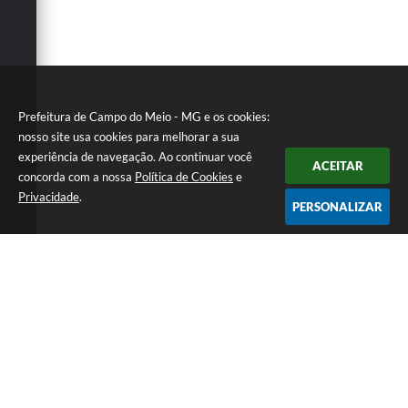
Prefeitura de Campo do Meio - MG e os cookies:
nosso site usa cookies para melhorar a sua
experiência de navegação. Ao continuar você
ACEITAR
concorda com a nossa
Política de Cookies
e
Privacidade
.
PERSONALIZAR
Telefone: 0800 857 1122
Endereço: Rua Dr. José Mesquita Netto, n° 356, Centro | CEP:
37165-000
Atendimento de Segunda-feira a Sexta-feira das 08h15m as 17h
CNPJ: 18.239.582/0001-29
Prefeitura de Campo do Meio - MG