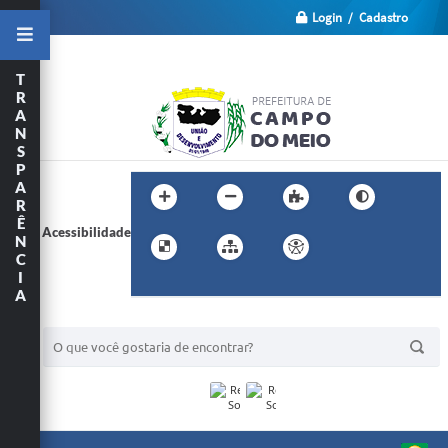
Login / Cadastro
T
R
A
N
S
P
A
R
Ê
Acessibilidade
N
C
I
A
BUSCA DO SITE: