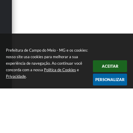
Prefeitura de Campo do Meio - MG e os cookies:
nosso site usa cookies para melhorar a sua
experiência de navegação. Ao continuar você
ACEITAR
concorda com a nossa
Política de Cookies
e
Privacidade
.
PERSONALIZAR
Telefone: 0800 857 1122
Endereço: Rua Dr. José Mesquita Netto, n° 356, Centro | CEP:
37165-000
Atendimento de Segunda-feira a Sexta-feira das 08h15m as 17h
CNPJ: 18.239.582/0001-29