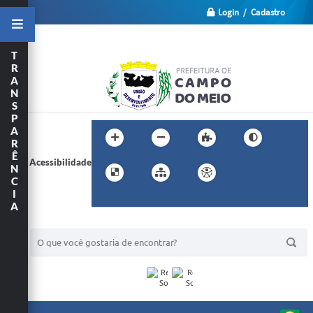
Login / Cadastro
T
R
A
N
S
P
A
R
Ê
Acessibilidade
N
C
I
A
BUSCA DO SITE: