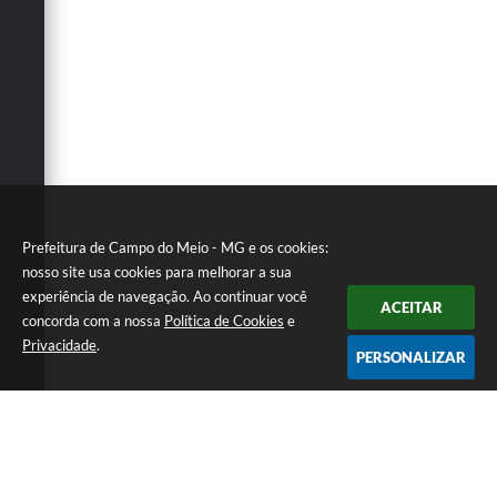
Prefeitura de Campo do Meio - MG e os cookies:
nosso site usa cookies para melhorar a sua
experiência de navegação. Ao continuar você
ACEITAR
concorda com a nossa
Política de Cookies
e
Privacidade
.
PERSONALIZAR
Telefone: 0800 857 1122
Endereço: Rua Dr. José Mesquita Netto, n° 356, Centro | CEP:
37165-000