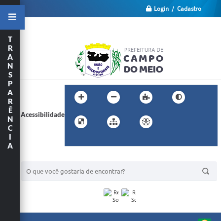
Login / Cadastro
T
R
A
N
S
P
A
R
Ê
Acessibilidade
N
C
I
A
BUSCA DO SITE: