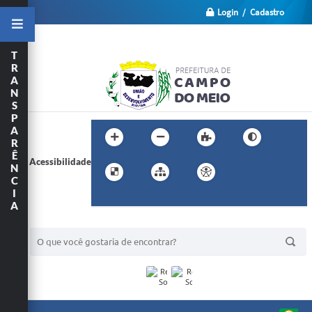
Login / Cadastro
T
R
A
N
S
P
A
R
Ê
Acessibilidade
N
C
I
A
BUSCA DO SITE: