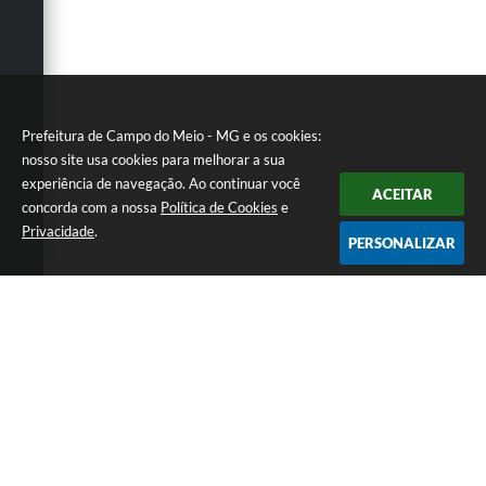
Prefeitura de Campo do Meio - MG e os cookies:
nosso site usa cookies para melhorar a sua
experiência de navegação. Ao continuar você
ACEITAR
concorda com a nossa
Política de Cookies
e
Privacidade
.
PERSONALIZAR
Telefone: 0800 857 1122
Endereço: Rua Dr. José Mesquita Netto, n° 356, Centro | CEP:
37165-000
Atendimento de Segunda-feira a Sexta-feira das 08h15m as 17h
CNPJ: 18.239.582/0001-29
Prefeitura de Campo do Meio - MG