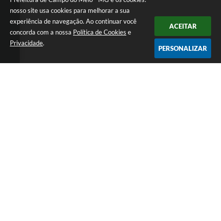
nosso site usa cookies para melhorar a sua
experiência de navegação. Ao continuar você
ACEITAR
concorda com a nossa
Política de Cookies
e
Privacidade
.
PERSONALIZAR
Telefone: 0800 857 1122
Endereço: Rua Dr. José Mesquita Netto, n° 356, Centro | CEP:
37165-000
Atendimento de Segunda-feira a Sexta-feira das 08h15m as 17h
CNPJ: 18.239.582/0001-29
Prefeitura de Campo do Meio - MG
Versão do Sistema:
3.5.3 - 19/06/2026
Portal atualizado em:
07/08/2026 15:07
Dados Abertos