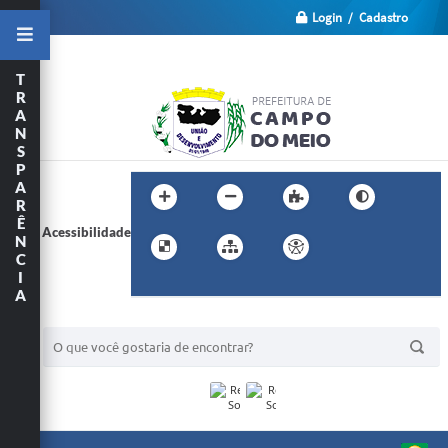
Login / Cadastro
T
R
A
N
S
P
A
R
Ê
Acessibilidade
N
C
I
A
BUSCA DO SITE: