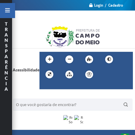
Login / Cadastro
T
R
A
N
S
P
A
R
Ê
Acessibilidade
N
C
I
A
BUSCA DO SITE: