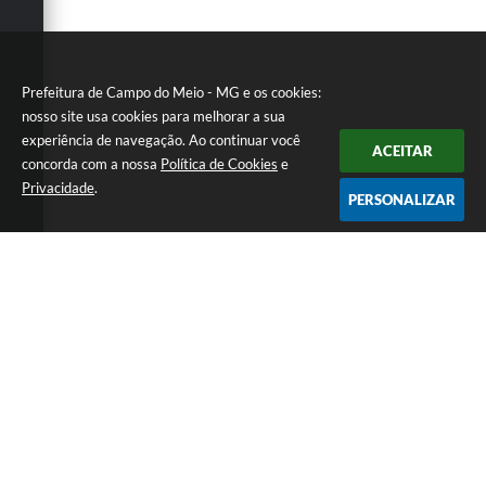
Prefeitura de Campo do Meio - MG e os cookies:
nosso site usa cookies para melhorar a sua
experiência de navegação. Ao continuar você
ACEITAR
concorda com a nossa
Política de Cookies
e
Privacidade
.
PERSONALIZAR
Telefone: 0800 857 1122
Endereço: Rua Dr. José Mesquita Netto, n° 356, Centro | CEP:
37165-000
Atendimento de Segunda-feira a Sexta-feira das 08h15m as 17h
CNPJ: 18.239.582/0001-29
Prefeitura de Campo do Meio - MG
Versão do Sistema:
3.5.3 - 19/06/2026