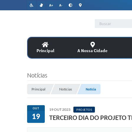
A+
A-
Principal
A Nossa Cidade
Lic
SERVIÇOS
Notícias
Co
Assitência Social
Principal
Notícias
Notícia
PUBLICAÇÕES OFICIAIS
OUT
19 OUT 2023
PROJETOS
19
TERCEIRO DIA DO PROJETO 
Legislação