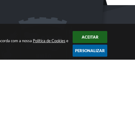
ACEITAR
oncorda com a nossa
Política de Cookies
e
PERSONALIZAR
6:28
gia