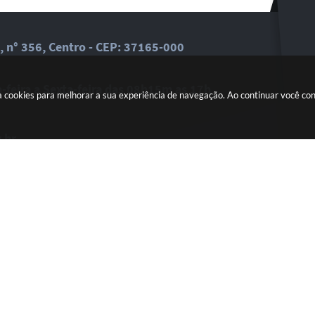
, n° 356, Centro - CEP: 37165-000
feira a Sexta-feira das 08h15m as 17h
a cookies para melhorar a sua experiência de navegação. Ao continuar você c
.br
dades em seu email.
Versão do Sistema:
3.5.3 - 19/06/2026
Portal atualizado em:
06/08/2026 1
Copyright Instar - 2006-2026. Todos os direitos reservados -
Instar Tecnolo