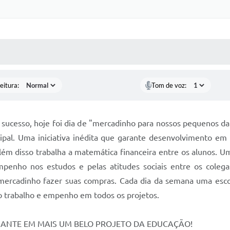
 MÍDIAS
RECEBA NOTÍCIAS
eitura:
Tom de voz:
de sucesso, hoje foi dia de "mercadinho para nossos pequenos da
pal. Uma iniciativa inédita que garante desenvolvimento em di
ém disso trabalha a matemática financeira entre os alunos. Um
enho nos estudos e pelas atitudes sociais entre os colegas
o mercadinho fazer suas compras. Cada dia da semana uma esc
o trabalho e empenho em todos os projetos.
ILHANTE EM MAIS UM BELO PROJETO DA EDUCAÇÃO!