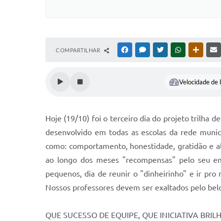
COMPARTILHAR
FACEBOOK
MESSENGER
TWITTER
WHATSAPP
OUTRAS
Velocidade de l
Hoje (19/10) foi o terceiro dia do projeto trilha 
desenvolvido em todas as escolas da rede munici
como: comportamento, honestidade, gratidão e al
ao longo dos meses "recompensas" pelo seu emp
pequenos, dia de reunir o "dinheirinho" e ir pr
Nossos professores devem ser exaltados pelo bel
QUE SUCESSO DE EQUIPE, QUE INICIATIVA BR