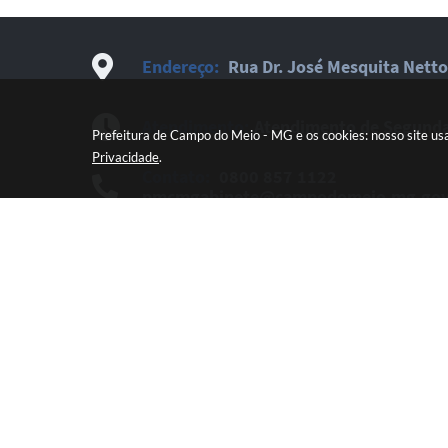
Endereço:
Rua Dr. José Mesquita Netto
Atendimento:
Atendimento de Segunda-
Prefeitura de Campo do Meio - MG e os cookies: nosso site us
Privacidade
.
Contato:
0800 857 1122
pmcmgabinete@campodomeio.mg.gov
Newsletter:
Cadastre-se e receba novi