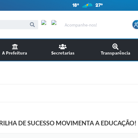
18º
27º
Acompanhe-nos!
A Prefeitura
Secretarias
Transparência
itações
Audiências Públicas
ncursos
EDITAIS
SIC
Chamamento Público
TRILHA DE SUCESSO MOVIMENTA A EDUCAÇÃO!
Ouvidoria
Licitações