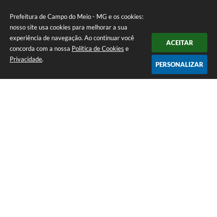
Prefeitura de Campo do Meio - MG e os cookies:
nosso site usa cookies para melhorar a sua
experiência de navegação. Ao continuar você
ACEITAR
concorda com a nossa
Política de Cookies
e
Privacidade
.
PERSONALIZAR
Telefone: 0800 857 1122
Endereço: Rua Dr. José Mesquita Netto, n° 356, Centro | CEP: 37165-
000
Atendimento de Segunda-feira a Sexta-feira das 08h15m as 17h
CNPJ: 18.239.582/0001-29
Prefeitura de Campo do Meio - MG
Versão do Sistema:
3.5.3 - 19/06/2026
Portal atualizado em:
06/08/2026 16:28
Dados Abertos