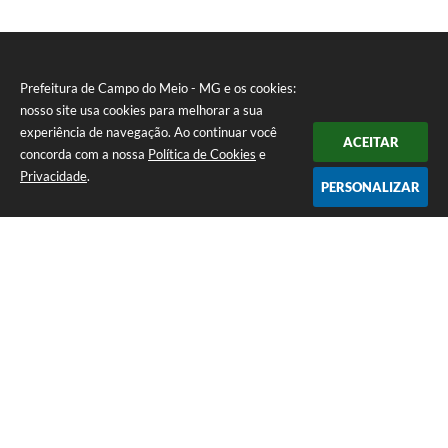
Prefeitura de Campo do Meio - MG e os cookies:
nosso site usa cookies para melhorar a sua
experiência de navegação. Ao continuar você
ACEITAR
concorda com a nossa
Política de Cookies
e
Privacidade
.
PERSONALIZAR
Telefone: 0800 857 1122
Endereço: Rua Dr. José Mesquita Netto, n° 356, Centro | CEP: 37165-
000
Atendimento de Segunda-feira a Sexta-feira das 08h15m as 17h
CNPJ: 18.239.582/0001-29
Prefeitura de Campo do Meio - MG
Versão do Sistema:
3.5.3 - 19/06/2026