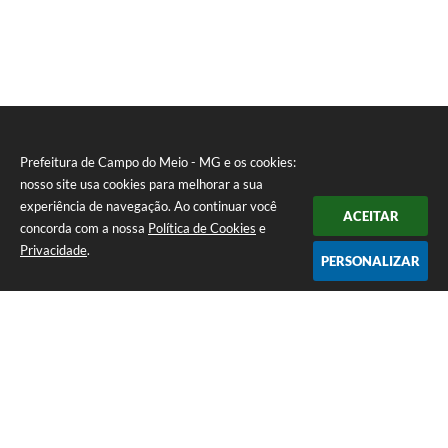
Prefeitura de Campo do Meio - MG e os cookies:
nosso site usa cookies para melhorar a sua
experiência de navegação. Ao continuar você
ACEITAR
concorda com a nossa
Política de Cookies
e
Privacidade
.
PERSONALIZAR
Telefone: 0800 857 1122
Endereço: Rua Dr. José Mesquita Netto, n° 356, Centro | CEP: 37165-
000
Atendimento de Segunda-feira a Sexta-feira das 08h15m as 17h
CNPJ: 18.239.582/0001-29