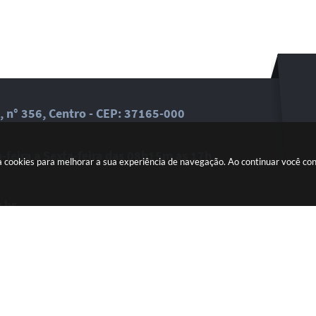
, n° 356, Centro - CEP: 37165-000
feira a Sexta-feira das 08h15m as 17h
a cookies para melhorar a sua experiência de navegação. Ao continuar você c
.br
dades em seu email.