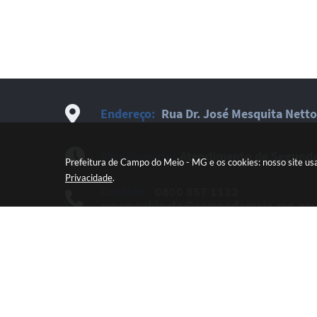
Endereço:
Rua Dr. José Mesquita Netto
Atendimento:
Atendimento de Segunda-
Prefeitura de Campo do Meio - MG e os cookies: nosso site us
Privacidade
.
Contato:
0800 857 1122
pmcmgabinete@campodomeio.mg.gov
Newsletter:
Cadastre-se e receba novi