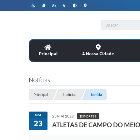
A+
A-
Principal
A Nossa Cidade
Lic
SERVIÇOS
Notícias
Co
Assitência Social
Principal
Notícias
Notícia
PUBLICAÇÕES OFICIAIS
MAI
23 MAI 2022
ESPORTES
23
ATLETAS DE CAMPO DO MEIO
Legislação