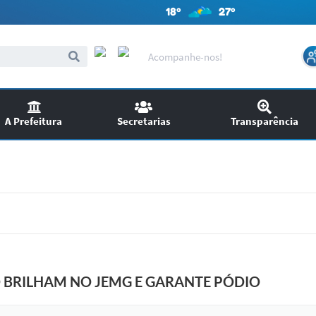
18º
27º
Acompanhe-nos!
A Prefeitura
Secretarias
Transparência
itações
Audiências Públicas
ncursos
EDITAIS
SIC
Chamamento Público
 BRILHAM NO JEMG E GARANTE PÓDIO
Ouvidoria
Licitações