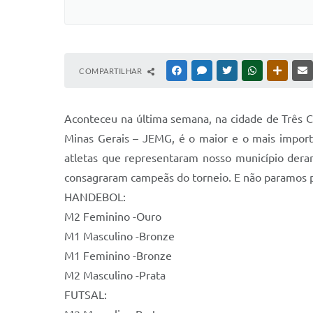
COMPARTILHAR
FACEBOOK
MESSENGER
TWITTER
WHATSAPP
OUTRAS
Aconteceu na última semana, na cidade de Três C
Minas Gerais – JEMG, é o maior e o mais import
atletas que representaram nosso município de
consagraram campeãs do torneio. E não paramos p
HANDEBOL:
M2 Feminino -Ouro
M1 Masculino -Bronze
M1 Feminino -Bronze
M2 Masculino -Prata
FUTSAL: