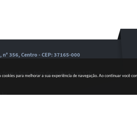
, n° 356, Centro - CEP: 37165-000
feira a Sexta-feira das 08h15m as 17h
a cookies para melhorar a sua experiência de navegação. Ao continuar você c
.br
dades em seu email.