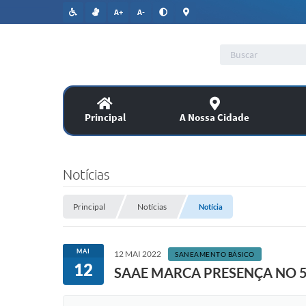
A+
A-
Principal
A Nossa Cidade
Lic
SERVIÇOS
Notícias
Co
Assitência Social
Principal
Notícias
Notícia
PUBLICAÇÕES OFICIAIS
MAI
12 MAI 2022
SANEAMENTO BÁSICO
12
SAAE MARCA PRESENÇA NO 
Legislação