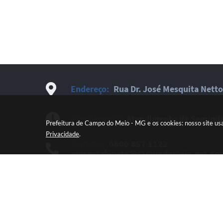
Endereço:
Rua Dr. José Mesquita Netto
Atendimento:
Atendimento de Segunda-
Prefeitura de Campo do Meio - MG e os cookies: nosso site us
Privacidade
.
Contato:
0800 857 1122
pmcmgabinete@campodomeio.mg.gov
Newsletter:
Cadastre-se e receba novi