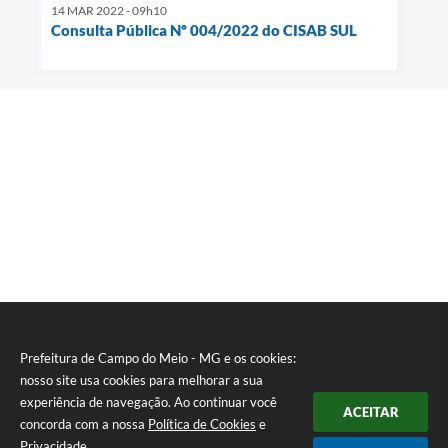
14 MAR 2022 - 09h10
Consulta Pública Nº 004/2022 do CISAB SUL
Prefeitura de Campo do Meio - MG e os cookies:
nosso site usa cookies para melhorar a sua
experiência de navegação. Ao continuar você
ACEITAR
concorda com a nossa
Política de Cookies
e
Privacidade
.