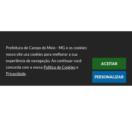
Prefeitura de Campo do Meio - MG e os cookies:
nosso site usa cookies para melhorar a sua
experiência de navegação. Ao continuar você
ACEITAR
concorda com a nossa
Política de Cookies
e
Privacidade
.
PERSONALIZAR
Telefone: 0800 857 1122
Endereço: Rua Dr. José Mesquita Netto, n° 356, Centro | CEP: 37165-
000
Atendimento de Segunda-feira a Sexta-feira das 08h15m as 17h
CNPJ: 18.239.582/0001-29