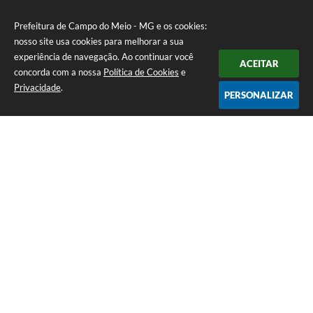
Prefeitura de Campo do Meio - MG e os cookies:
nosso site usa cookies para melhorar a sua
experiência de navegação. Ao continuar você
ACEITAR
concorda com a nossa
Política de Cookies
e
Privacidade
.
PERSONALIZAR
Telefone: 0800 857 1122
Endereço: Rua Dr. José Mesquita Netto, n° 356, Centro | CEP: 37165-
000
Atendimento de Segunda-feira a Sexta-feira das 08h15m as 17h
CNPJ: 18.239.582/0001-29
Prefeitura de Campo do Meio - MG
Versão do Sistema:
3.5.3 - 19/06/2026
Portal atualizado em:
05/08/2026 15:21
Dados Abertos