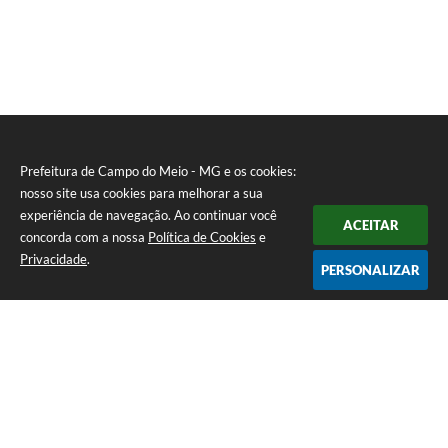
Prefeitura de Campo do Meio - MG e os cookies:
nosso site usa cookies para melhorar a sua
experiência de navegação. Ao continuar você
ACEITAR
concorda com a nossa
Política de Cookies
e
Privacidade
.
PERSONALIZAR
Telefone: 0800 857 1122
Endereço: Rua Dr. José Mesquita Netto, n° 356, Centro | CEP: 37165-
000
Atendimento de Segunda-feira a Sexta-feira das 08h15m as 17h
CNPJ: 18.239.582/0001-29