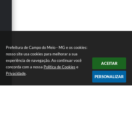
Prefeitura de Campo do Meio - MG e os cookies:
nosso site usa cookies para melhorar a sua
experiência de navegação. Ao continuar você
ACEITAR
concorda com a nossa
Política de Cookies
e
Privacidade
.
PERSONALIZAR
Telefone: 0800 857 1122
Endereço: Rua Dr. José Mesquita Netto, n° 356, Centro | CEP:
37165-000
Atendimento de Segunda-feira a Sexta-feira das 08h15m as 17h
CNPJ: 18.239.582/0001-29