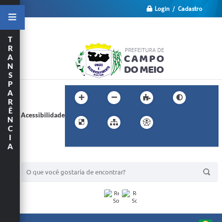
Login / Cadastro
T
R
A
N
S
P
A
R
Ê
Acessibilidade
N
C
I
A
BUSCA DO SITE: