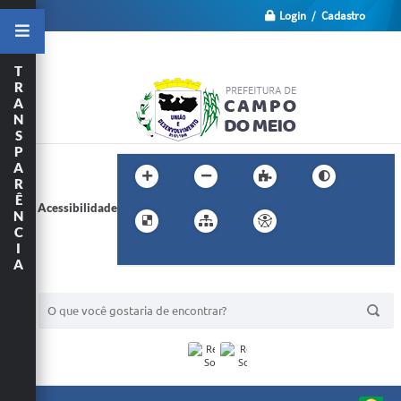
Login / Cadastro
T
R
A
N
S
P
A
R
Ê
Acessibilidade
N
C
I
A
BUSCA DO SITE: