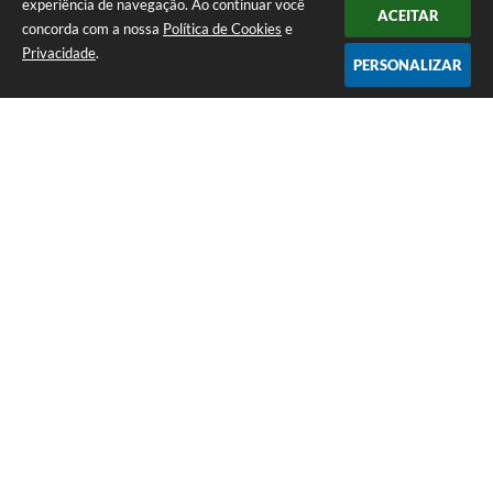
experiência de navegação. Ao continuar você
ACEITAR
concorda com a nossa
Política de Cookies
e
Privacidade
.
PERSONALIZAR
Telefone: 0800 857 1122
Endereço: Rua Dr. José Mesquita Netto, n° 356, Centro | CEP: 37165-
000
Atendimento de Segunda-feira a Sexta-feira das 08h15m as 17h
CNPJ: 18.239.582/0001-29
Prefeitura de Campo do Meio - MG
Versão do Sistema:
3.5.3 - 19/06/2026
Portal atualizado em:
07/08/2026 15:07
Dados Abertos
Copyright Instar - 2006-2026. Todos os direitos reservados -
Instar Tecnologia