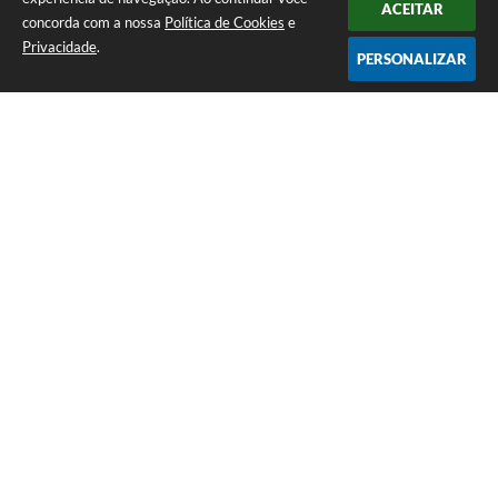
ACEITAR
concorda com a nossa
Política de Cookies
e
Privacidade
.
PERSONALIZAR
Telefone: 0800 857 1122
Endereço: Rua Dr. José Mesquita Netto, n° 356, Centro | CEP: 37165-
000
Atendimento de Segunda-feira a Sexta-feira das 08h15m as 17h
CNPJ: 18.239.582/0001-29
Prefeitura de Campo do Meio - MG
Versão do Sistema:
3.5.3 - 19/06/2026
Portal atualizado em:
05/08/2026 15:21
Dados Abertos
Copyright Instar - 2006-2026. Todos os direitos reservados -
Instar Tecnologia