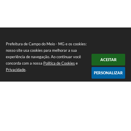
Prefeitura de Campo do Meio - MG e os cookies:
nosso site usa cookies para melhorar a sua
experiência de navegação. Ao continuar você
ACEITAR
concorda com a nossa
Política de Cookies
e
Privacidade
.
PERSONALIZAR
Telefone: 0800 857 1122
Endereço: Rua Dr. José Mesquita Netto, n° 356, Centro | CEP: 37165-
000
Atendimento de Segunda-feira a Sexta-feira das 08h15m as 17h
CNPJ: 18.239.582/0001-29
Prefeitura de Campo do Meio - MG