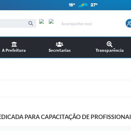
18º
27º
Acompanhe-nos!
A Prefeitura
Secretarias
Transparência
itações
Audiências Públicas
ncursos
EDITAIS
SIC
Chamamento Público
EDICADA PARA CAPACITAÇÃO DE PROFISSIONAI
Ouvidoria
Licitações