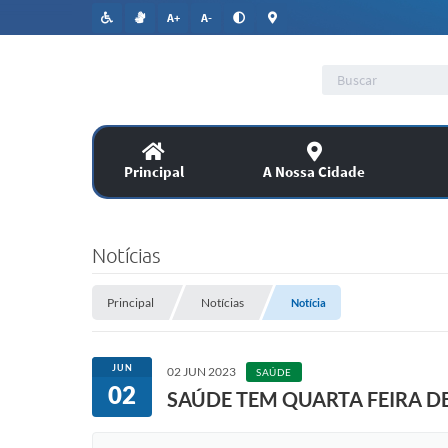
A+
A-
Principal
A Nossa Cidade
Lic
SERVIÇOS
Notícias
Co
Assitência Social
Principal
Notícias
Notícia
PUBLICAÇÕES OFICIAIS
JUN
02 JUN 2023
SAÚDE
02
SAÚDE TEM QUARTA FEIRA D
Legislação