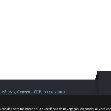
, n° 356, Centro - CEP: 37165-000
feira a Sexta-feira das 08h15m as 17h
a cookies para melhorar a sua experiência de navegação. Ao continuar você c