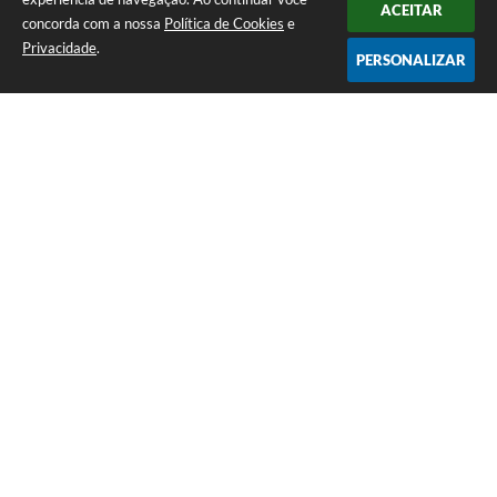
ACEITAR
concorda com a nossa
Política de Cookies
e
Privacidade
.
PERSONALIZAR
Telefone: 0800 857 1122
Endereço: Rua Dr. José Mesquita Netto, n° 356, Centro | CEP: 37165-
000
Atendimento de Segunda-feira a Sexta-feira das 08h15m as 17h
CNPJ: 18.239.582/0001-29
Prefeitura de Campo do Meio - MG
Versão do Sistema:
3.5.3 - 19/06/2026
Portal atualizado em:
07/08/2026 15:07
Dados Abertos
Copyright Instar - 2006-2026. Todos os direitos reservados -
Instar Tecnologia