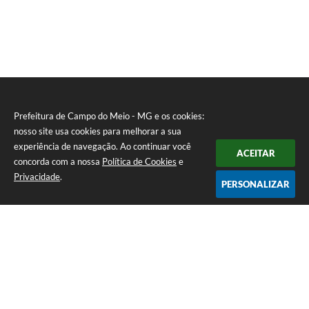
Prefeitura de Campo do Meio - MG e os cookies:
nosso site usa cookies para melhorar a sua
experiência de navegação. Ao continuar você
ACEITAR
concorda com a nossa
Política de Cookies
e
Privacidade
.
PERSONALIZAR
Telefone: 0800 857 1122
Endereço: Rua Dr. José Mesquita Netto, n° 356, Centro | CEP: 37165-
000
Atendimento de Segunda-feira a Sexta-feira das 08h15m as 17h
CNPJ: 18.239.582/0001-29