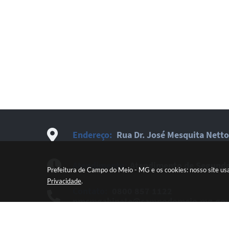
Endereço:
Rua Dr. José Mesquita Netto
Atendimento:
Atendimento de Segunda-
Prefeitura de Campo do Meio - MG e os cookies: nosso site us
Privacidade
.
Contato:
0800 857 1122
pmcmgabinete@campodomeio.mg.gov
Newsletter:
Cadastre-se e receba novi