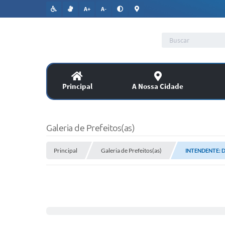
A+
A-
Principal
A Nossa Cidade
Lic
SERVIÇOS
Galeria de Prefeitos(as)
Co
Principal
Assitência Social
Galeria de Prefeitos(as)
INTENDENTE: D
PUBLICAÇÕES OFICIAIS
Legislação