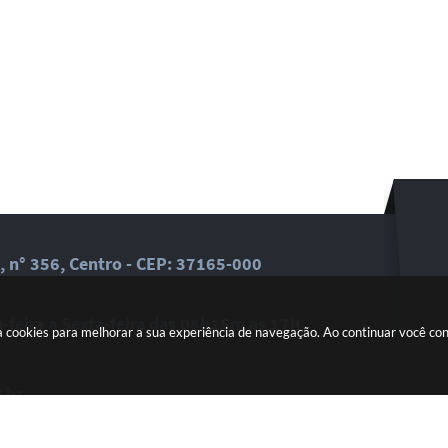
, n° 356, Centro - CEP: 37165-000
feira a Sexta-feira das 08h15m as 17h
a cookies para melhorar a sua experiência de navegação. Ao continuar você c
.br
dades em seu email.