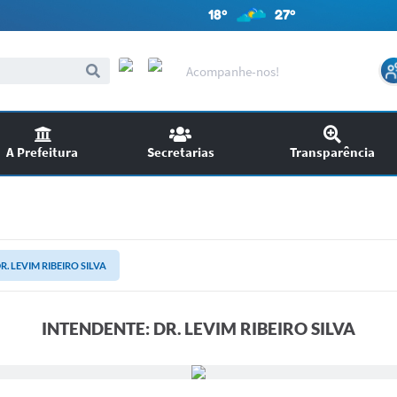
18º
27º
Acompanhe-nos!
A Prefeitura
Secretarias
Transparência
itações
Audiências Públicas
ncursos
EDITAIS
R. LEVIM RIBEIRO SILVA
SIC
Chamamento Público
INTENDENTE: DR. LEVIM RIBEIRO SILVA
Ouvidoria
Licitações