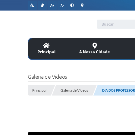
A+
A-
Principal
A Nossa Cidade
Lic
SERVIÇOS
Galeria de Vídeos
Co
Principal
Assitência Social
Galeria de Vídeos
DIA DOS PROFESSOR
PUBLICAÇÕES OFICIAIS
Legislação