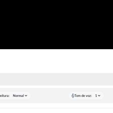
 MÍDIAS
eitura:
Tom de voz: