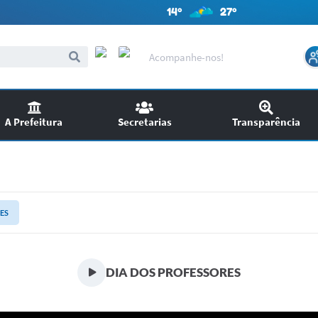
14º
27º
Acompanhe-nos!
A Prefeitura
Secretarias
Transparência
itações
Audiências Públicas
ncursos
EDITAIS
ES
SIC
Chamamento Público
DIA DOS PROFESSORES
Ouvidoria
Licitações